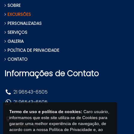
SOBRE
EXCURSÕES
PERSONALIZADAS
SERVIÇOS
GALERIA
POLÍTICA DE PRIVACIDADE
CONTATO
Informações de Contato
21 96543-6505
21 96543-6505
R. Dr. Hélio de Macedo Soares, 2 -
Termo de uso e política de cookies:
Caro usuário,
informamos que este site utiliza-se de Cookies para
Quadra 505 - Piratininga, 24350-215
garantir uma melhor experiência de navegação, de
Niterói - RJ
acordo com a nossa Política de Privacidade e, ao