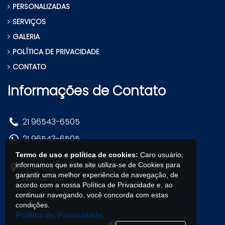
PERSONALIZADAS
SERVIÇOS
GALERIA
POLÍTICA DE PRIVACIDADE
CONTATO
Informações de Contato
21 96543-6505
21 96543-6505
R. Dr. Hélio de Macedo Soares, 2 -
Termo de uso e política de cookies:
Caro usuário,
informamos que este site utiliza-se de Cookies para
Quadra 505 - Piratininga, 24350-215
garantir uma melhor experiência de navegação, de
Niterói - RJ
acordo com a nossa Política de Privacidade e, ao
continuar navegando, você concorda com estas
condições.
Política de Privacidade.