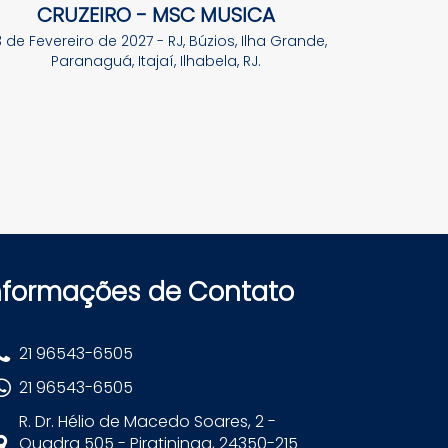
CRUZEIRO - MSC MUSICA
 de Fevereiro de 2027 - RJ, Búzios, Ilha Grande,
Paranaguá, Itajaí, Ilhabela, RJ.
nformações de Contato
21 96543-6505
21 96543-6505
R. Dr. Hélio de Macedo Soares, 2 -
Quadra 505 - Piratininga, 24350-215