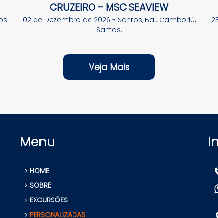
CRUZEIRO - MSC SEAVIEW
os.
02 de Dezembro de 2026 - Santos, Bal. Camboriú,
23
Santos.
Veja Mais
Menu
I
HOME
SOBRE
EXCURSÕES
PERSONALIZADAS